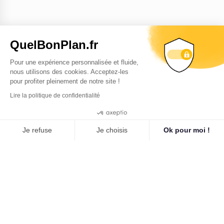
QuelBonPlan.fr
Pour une expérience personnalisée et fluide,
nous utilisons des cookies. Acceptez-les
pour profiter pleinement de notre site !
Lire la politique de confidentialité
9.3
/10
Cookies
265 avis
Je refuse
Je choisis
Ok pour moi !
Plateforme de Gestion du Consentement : Personnalisez vo
Axeptio consent
Notre plateforme vous permet d'adapter et de gérer vos para