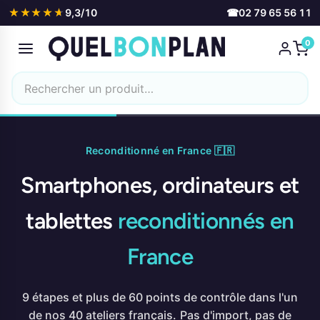
★★★★★
★★★★★
9,3/10
☎
02 79 65 56 11
0
Reconditionné en France 🇫🇷
Smartphones, ordinateurs et
tablettes
reconditionnés en
France
9 étapes et plus de 60 points de contrôle dans l'un
de nos 40 ateliers français. Pas d'import, pas de