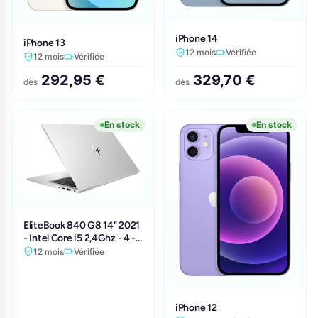
iPhone 14
iPhone 13
12 mois
Vérifiée
12 mois
Vérifiée
292,95 €
329,70 €
dès
dès
En stock
En stock
EliteBook 840 G8 14" 2021
- Intel Core i5 2,4Ghz - 4 -
16Go DDR4 - 1To SSD -
12 mois
Vérifiée
Intel Iris Xe Graphics -
Argent - Linux - AZERTY
iPhone 12