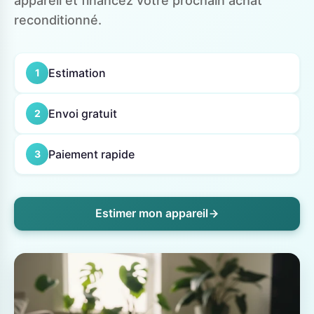
appareil et financez votre prochain achat
reconditionné.
Estimation
1
Envoi gratuit
2
Paiement rapide
3
Estimer mon appareil