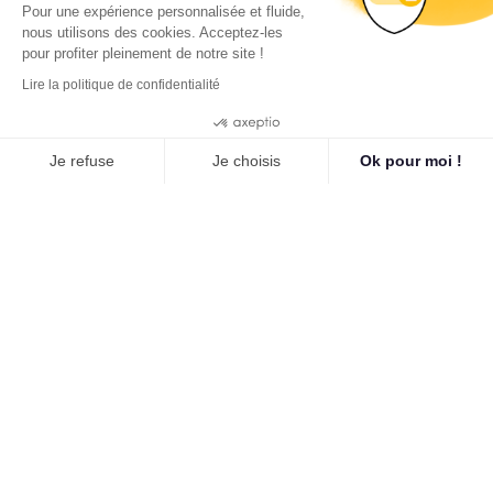
Pour une expérience personnalisée et fluide,
nous utilisons des cookies. Acceptez-les
pour profiter pleinement de notre site !
Lire la politique de confidentialité
9.3
/10
Cookies
265 avis
Je refuse
Je choisis
Ok pour moi !
Plateforme de Gestion du Consentement : Personnalisez vo
Axeptio consent
Notre plateforme vous permet d'adapter et de gérer vos para
QuelBonPlan, entreprise de l'économie sociale et solidaire