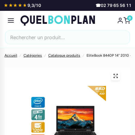
★★★★★
★★★★★
9,3/10
☎
02 79 65 56 11
0
Accueil
/
Catégories
/
Catalogue produits
/
EliteBook 8440P 14" 2010 - In