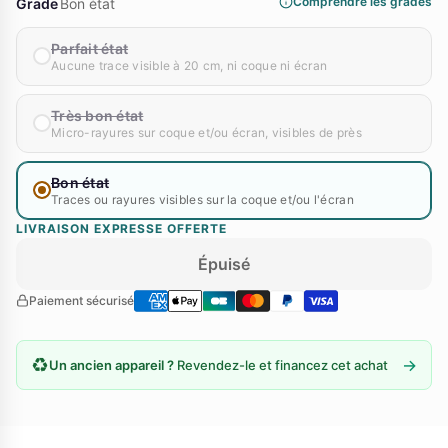
Comprendre les grades
Grade
Bon état
Parfait état
Aucune trace visible à 20 cm, ni coque ni écran
Très bon état
Micro-rayures sur coque et/ou écran, visibles de près
Bon état
Traces ou rayures visibles sur la coque et/ou l'écran
LIVRAISON EXPRESSE OFFERTE
Épuisé
Paiement sécurisé
♻️
→
Un ancien appareil ?
Revendez-le et financez cet achat