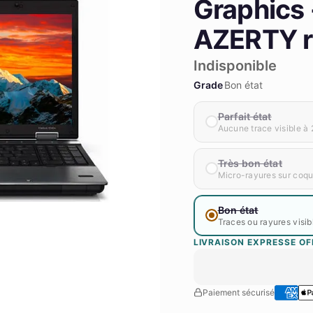
Graphics -
AZERTY r
Indisponible
Grade
Bon état
Parfait état
Aucune trace visible à 
Très bon état
Micro-rayures sur coque
Bon état
Traces ou rayures visib
LIVRAISON EXPRESSE OF
EliteBook 8440P 14" 2010 reconditio
Paiement sécurisé