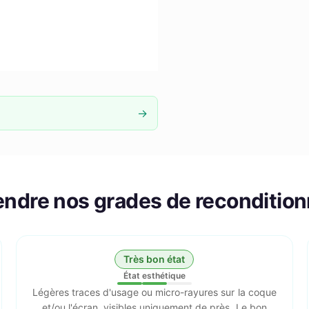
→
ndre nos grades de reconditio
Très bon état
État esthétique
Légères traces d'usage ou micro-rayures sur la coque
et/ou l'écran, visibles uniquement de près. Le bon