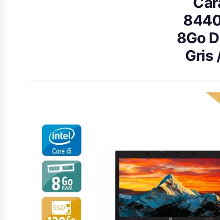
Car
8440P
8Go D
Gris 