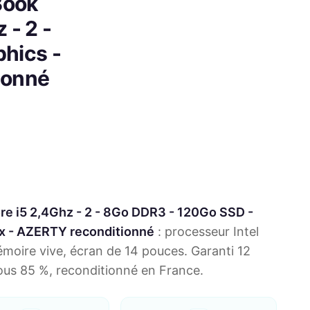
Book
 - 2 -
hics -
tionné
ore i5 2,4Ghz - 2 - 8Go DDR3 - 120Go SSD -
nux - AZERTY reconditionné
: processeur Intel
oire vive, écran de 14 pouces. Garanti 12
sous 85 %, reconditionné en France.