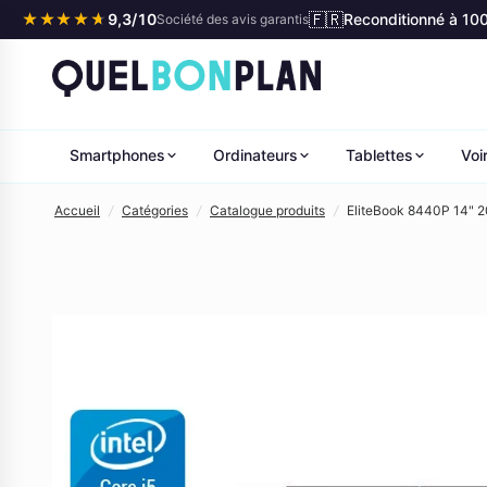
🇫🇷
★★★★★
★★★★★
9,3/10
Reconditionné à 10
Société des avis garantis
Smartphones
Ordinateurs
Tablettes
Voi
Accueil
/
Catégories
/
Catalogue produits
/
EliteBook 8440P 14" 20