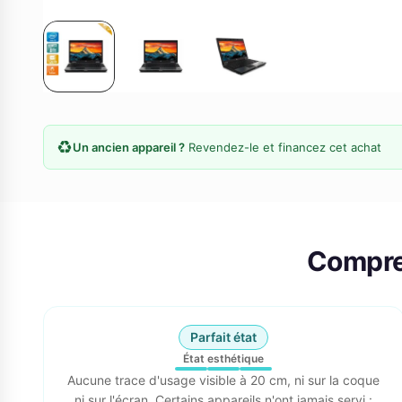
♻️
Un ancien appareil ?
Revendez-le et financez cet achat
Compre
Parfait état
État esthétique
Aucune trace d'usage visible à 20 cm, ni sur la coque
ni sur l'écran. Certains appareils n'ont jamais servi :