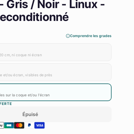
 Gris / Noir - Linux -
econditionné
Comprendre les grades
20 cm, ni coque ni écran
 et/ou écran, visibles de près
les sur la coque et/ou l'écran
FERTE
Épuisé
nné - HP, image 2