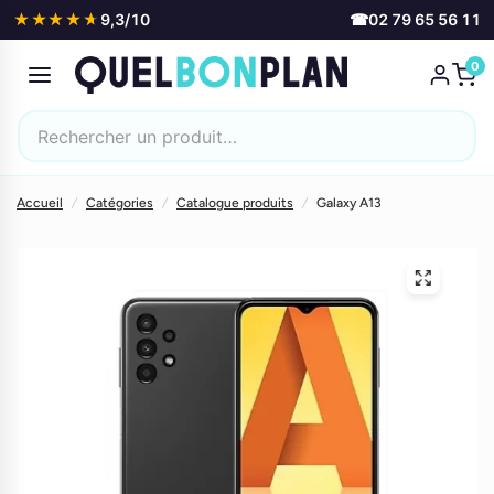
★★★★★
★★★★★
9,3/10
☎
02 79 65 56 11
0
Accueil
/
Catégories
/
Catalogue produits
/
Galaxy A13