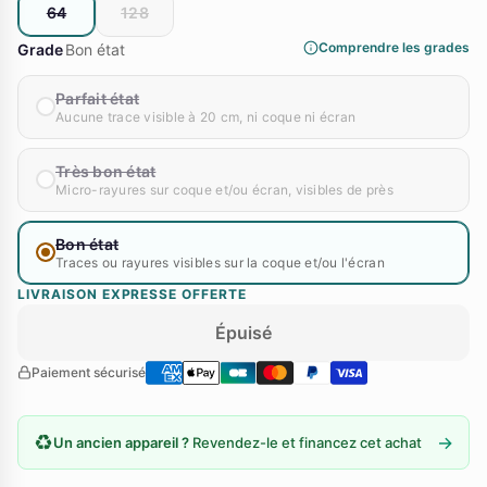
64
128
Comprendre les grades
Grade
Bon état
Parfait état
Aucune trace visible à 20 cm, ni coque ni écran
Très bon état
Micro-rayures sur coque et/ou écran, visibles de près
Bon état
Traces ou rayures visibles sur la coque et/ou l'écran
LIVRAISON EXPRESSE OFFERTE
Épuisé
Paiement sécurisé
♻️
→
Un ancien appareil ?
Revendez-le et financez cet achat