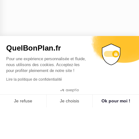
QuelBonPlan.fr
Pour une expérience personnalisée et fluide,
nous utilisons des cookies. Acceptez-les
pour profiter pleinement de notre site !
Lire la politique de confidentialité
9.3
/10
Cookies
265 avis
Je refuse
Je choisis
Ok pour moi !
Plateforme de Gestion du Consentement : Personnalisez vo
Axeptio consent
Notre plateforme vous permet d'adapter et de gérer vos para