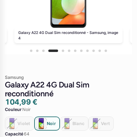
ge
Galaxy A22 4G Dual Sim reconditionné - Samsung, image
G
4
5
Samsung
Galaxy A22 4G Dual Sim
reconditionné
104,99 €
Couleur
Noir
Violet
Noir
Blanc
Vert
Capacité
64