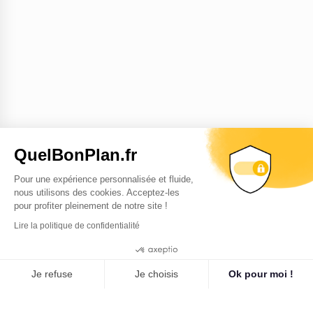
QuelBonPlan.fr
Pour une expérience personnalisée et fluide,
nous utilisons des cookies. Acceptez-les
pour profiter pleinement de notre site !
Lire la politique de confidentialité
9.3
/10
Cookies
265 avis
Je refuse
Je choisis
Ok pour moi !
Plateforme de Gestion du Consentement : Personnalisez vo
Axeptio consent