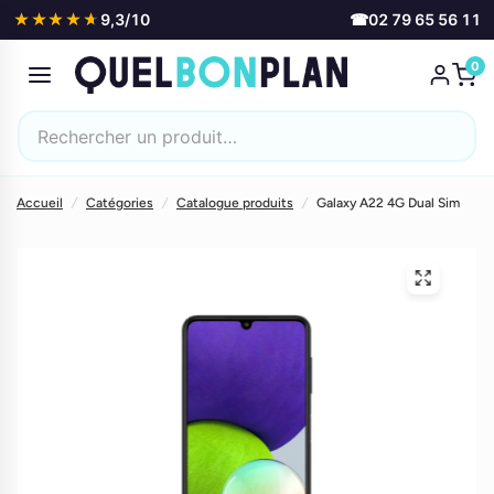
★★★★★
★★★★★
9,3/10
☎
02 79 65 56 11
0
Accueil
/
Catégories
/
Catalogue produits
/
Galaxy A22 4G Dual Sim