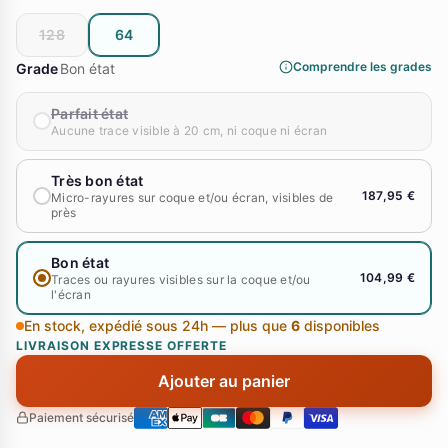
128
64
Comprendre les grades
Grade
Bon état
Parfait état
Aucune trace visible à 20 cm, ni coque ni écran
Très bon état
187,95 €
Micro-rayures sur coque et/ou écran, visibles de
près
Bon état
104,99 €
Traces ou rayures visibles sur la coque et/ou
l'écran
En stock, expédié sous 24h — plus que
6
disponibles
LIVRAISON EXPRESSE OFFERTE
Ajouter au panier
Paiement sécurisé