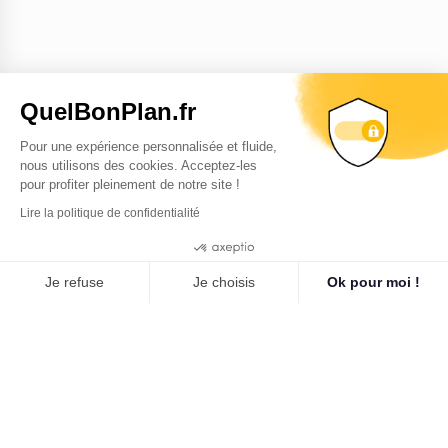
QuelBonPlan.fr
Pour une expérience personnalisée et fluide,
nous utilisons des cookies. Acceptez-les
pour profiter pleinement de notre site !
Lire la politique de confidentialité
9.3
/10
Cookies
265 avis
Je refuse
Je choisis
Ok pour moi !
Plateforme de Gestion du Consentement : Personnalisez vo
Axeptio consent
Notre plateforme vous permet d'adapter et de gérer vos para