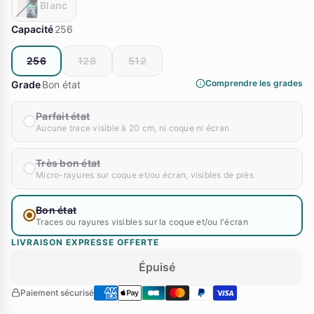
Blanc
Capacité
256
256
128
512
Comprendre les grades
Grade
Bon état
Parfait état
Aucune trace visible à 20 cm, ni coque ni écran
Très bon état
Micro-rayures sur coque et/ou écran, visibles de près
Bon état
Traces ou rayures visibles sur la coque et/ou l'écran
LIVRAISON EXPRESSE OFFERTE
Épuisé
Paiement sécurisé