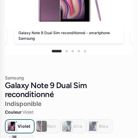
e
Galaxy Note 9 Dual Sim reconditionné - smartphone
G
Samsung
2
Samsung
Galaxy Note 9 Dual Sim
reconditionné
Indisponible
Couleur
Violet
Violet
Noir
Gris
Bleu