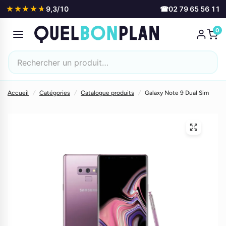
★★★★★
★★★★★
9,3/10
☎
02 79 65 56 11
0
Accueil
/
Catégories
/
Catalogue produits
/
Galaxy Note 9 Dual Sim