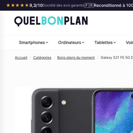
🇫🇷
★★★★★
★★★★★
9,3/10
Reconditionné à 10
Société des avis garantis
Smartphones
Ordinateurs
Tablettes
Voi
Accueil
/
Catégories
/
Bons plans du moment
/
Galaxy S21 FE 5G 