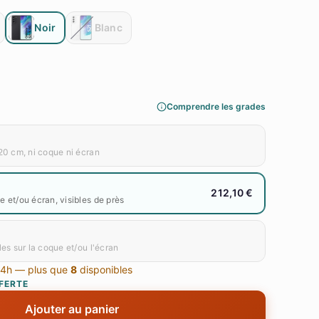
Noir
Blanc
Comprendre les grades
20 cm, ni coque ni écran
212,10 €
 et/ou écran, visibles de près
les sur la coque et/ou l'écran
24h — plus que
8
disponibles
FERTE
onné - Samsung, image 2
Galaxy S2
Ajouter au panier