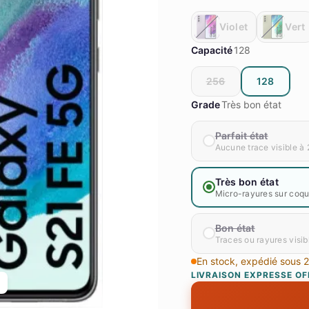
Violet
Vert
Capacité
128
256
128
Grade
Très bon état
Parfait état
Aucune trace visible à 
Très bon état
Micro-rayures sur coque
Bon état
Traces ou rayures visib
En stock, expédié sous 
LIVRAISON EXPRESSE OF
Galaxy S21 FE 5G Dual Sim reconditi