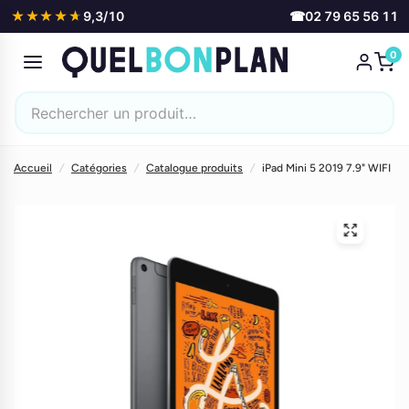
★★★★★
★★★★★
9,3/10
☎
02 79 65 56 11
0
Accueil
/
Catégories
/
Catalogue produits
/
iPad Mini 5 2019 7.9" WIFI