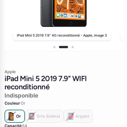
iPad Mini 5 2019 7.9" 4G reconditionné - Apple, image 3
i
Apple
iPad Mini 5 2019 7.9" WIFI
reconditionné
Indisponible
Couleur
Or
Or
Gris Sidéral
Argent
Capacité
64