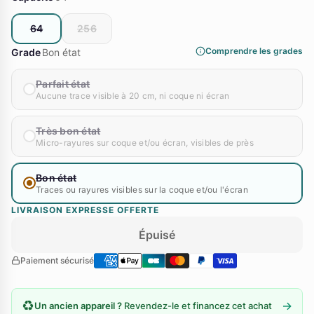
64
256
Comprendre les grades
Grade
Bon état
Parfait état
Aucune trace visible à 20 cm, ni coque ni écran
Très bon état
Micro-rayures sur coque et/ou écran, visibles de près
Bon état
Traces ou rayures visibles sur la coque et/ou l'écran
LIVRAISON EXPRESSE OFFERTE
Épuisé
Paiement sécurisé
♻️
→
Un ancien appareil ?
Revendez-le et financez cet achat